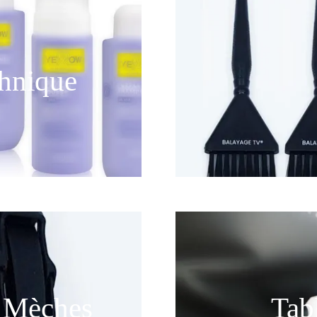
chnique
s Mèches
Tab