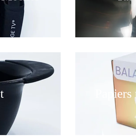
t
Papiers