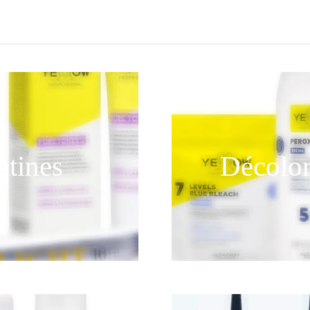
atines
Décolor