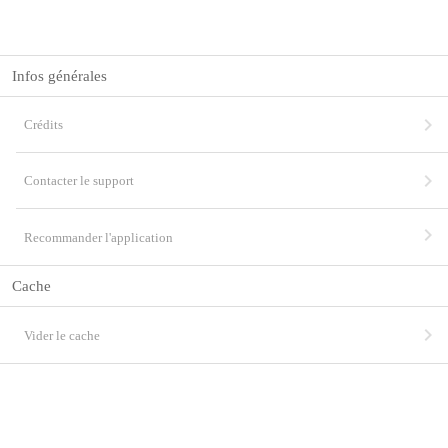
Infos générales
chevron_right
Crédits
chevron_right
Contacter le support
chevron_right
Recommander l'application
Cache
chevron_right
Vider le cache